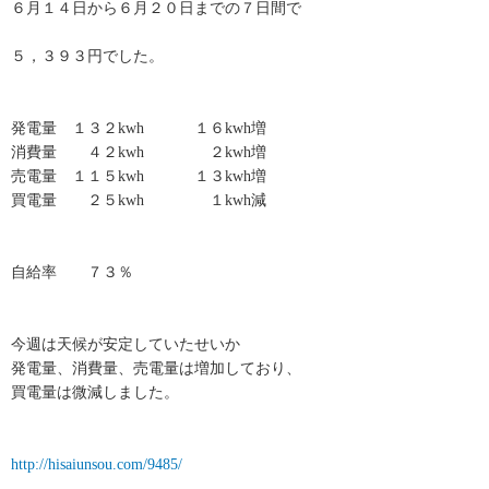
６月１４日から６月２０日までの７日間で
５，３９３円でした。
発電量 １３２kwh １６kwh増
消費量 ４２kwh ２kwh増
売電量 １１５kwh １３kwh増
買電量 ２５kwh １kwh減
自給率 ７３％
今週は天候が安定していたせいか
発電量、消費量、売電量は増加しており、
買電量は微減しました。
http://hisaiunsou.com/9485/