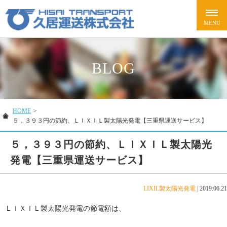
BLOG
HOME
>
５，３９３円の節約、ＬＩＸＩＬ製太陽光発電【三重県運送サービス】
５，３９３円の節約、ＬＩＸＩＬ製太陽光
発電【三重県運送サービス】
LIXIL製太陽光発電
|
2019.06.21
ＬＩＸＩＬ製太陽光発電の節電額は、