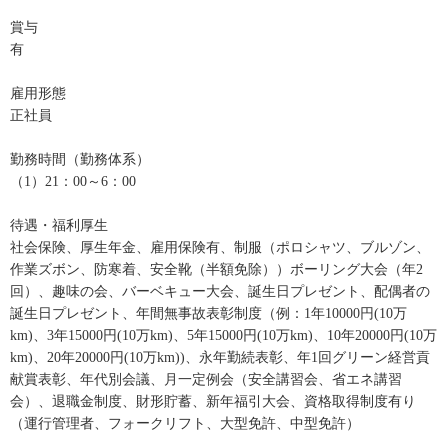
賞与
有
雇用形態
正社員
勤務時間（勤務体系）
（1）21：00～6：00
待遇・福利厚生
社会保険、厚生年金、雇用保険有、制服（ポロシャツ、ブルゾン、
作業ズボン、防寒着、安全靴（半額免除））ボーリング大会（年2
回）、趣味の会、バーベキュー大会、誕生日プレゼント、配偶者の
誕生日プレゼント、年間無事故表彰制度（例：1年10000円(10万
km)、3年15000円(10万km)、5年15000円(10万km)、10年20000円(10万
km)、20年20000円(10万km))、永年勤続表彰、年1回グリーン経営貢
献賞表彰、年代別会議、月一定例会（安全講習会、省エネ講習
会）、退職金制度、財形貯蓄、新年福引大会、資格取得制度有り
（運行管理者、フォークリフト、大型免許、中型免許）