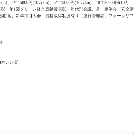
、3年15000円(10万km)、5年15000円(10万km)、10年20000円(10万
、永年勤続表彰、年1回グリーン経営貢献賞表彰、年代別会議、月一定例会（安全講
形貯蓄、新年福引大会、資格取得制度有り（運行管理者、フォークリフ
金
働カレンダー
）