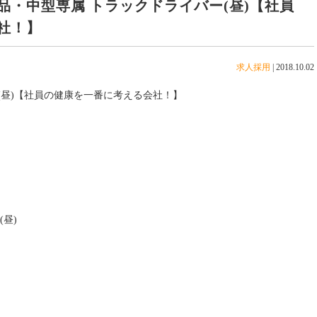
品・中型専属 トラックドライバー(昼)【社員
社！】
求人採用
|
2018.10.02
(昼)【社員の健康を一番に考える会社！】
昼)