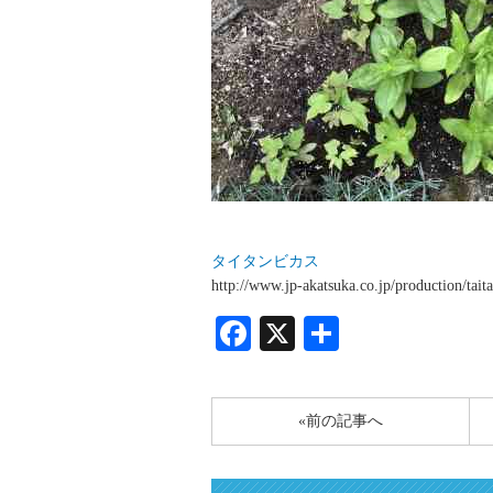
タイタンビカス
http://www.jp-akatsuka.co.jp/production/tait
Facebook
X
共
有
«前の記事へ