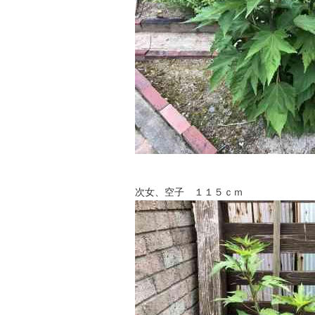
次女、空子 １１５ｃｍ