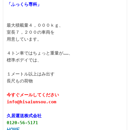
最大積載量４，０００ｋｇ、

室長７，２００の車両を

用意しています。

４トン車ではちょっと重量が……、

標準ボデイでは、

１メートル以上はみ出す

長尺もの荷物

今すぐメールしてください

久居運送株式会社
0120-56-5171
HOME