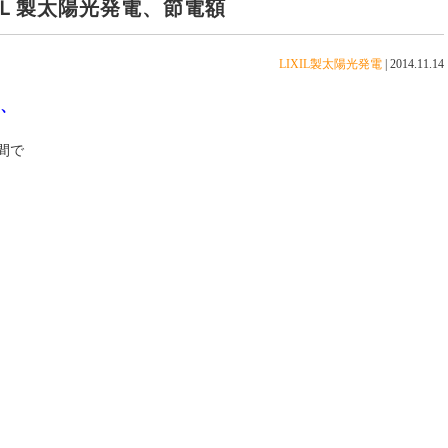
Ｌ製太陽光発電、節電額
LIXIL製太陽光発電
|
2014.11.14
、
間で