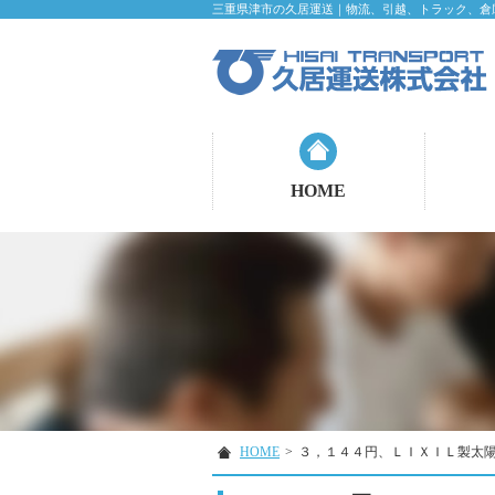
三重県津市の久居運送｜物流、引越、トラック、倉
HOME
HOME
>
３，１４４円、ＬＩＸＩＬ製太