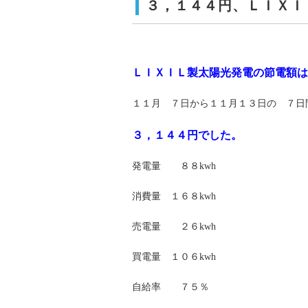
３，１４４円、ＬＩＸＩ
ＬＩＸＩＬ製太陽光発電の節電額は
１１月 ７日から１１月１３日の ７日
３，１４４円でした。
発電量 ８８kwh
消費量 １６８kwh
売電量 ２６kwh
買電量 １０６kwh
自給率 ７５％