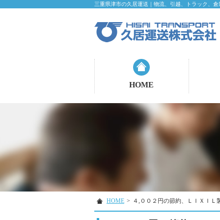
三重県津市の久居運送｜物流、引越、トラック、倉
HOME
HOME
>
４,００２円の節約、ＬＩＸＩＬ