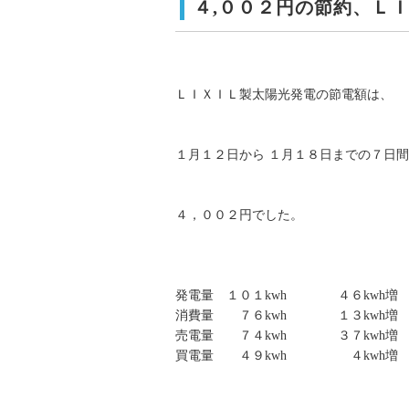
４,００２円の節約、Ｌ
ＬＩＸＩＬ製太陽光発電の節電額は、
１月１２日から １月１８日までの７日
４，００２円でした。
発電量 １０１kwh ４６kwh増
消費量 ７６kwh １３kwh増
売電量 ７４kwh ３７kwh増
買電量 ４９kwh ４kwh増