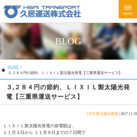
BLOG
HOME
>
３,２８４円の節約、ＬＩＸＩＬ製太陽光発電【三重県運送サービス】
３,２８４円の節約、ＬＩＸＩＬ製太陽光発
電【三重県運送サービス】
LIXIL製太陽光発電
|
2017.11.10
ＬＩＸＩＬ製太陽光発電の節電額は、
１１月３日から １１月９日までの７日間で