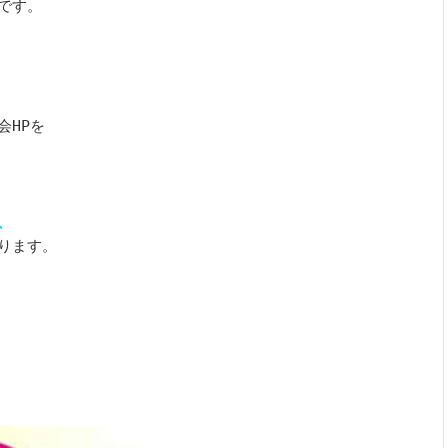
す。

HPを



ります。
