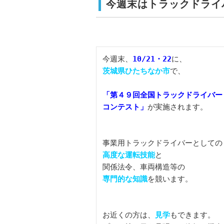
今週末はトラックドライ
今週末、
10/21・22
茨城県ひたちなか市
で、

「第４９回全国トラックドライバー・
コンテスト」
が実施されます。

高度な運転技能
と

専門的な知識
を競います。

お近くの方は、
見学
もできます。
