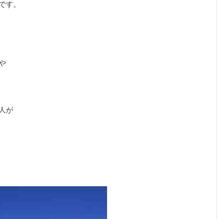
です。



が
