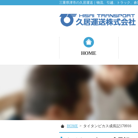
三重県津市の久居運送｜物流、引越、トラック、倉
HOME
HOME
>
タイタンビカス成長記170916