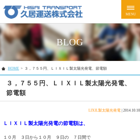
BLOG
HOME
>
３，７５５円、ＬＩＸＩＬ製太陽光発電、節電額
３，７５５円、ＬＩＸＩＬ製太陽光発電、
節電額
LIXIL製太陽光発電
|
2014.10.10
ＬＩＸＩＬ製太陽光発電の節電額は、
１０月 ３日から１０月 ９日の ７日間で