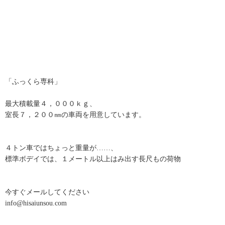
「ふっくら専科」
最大積載量４，０００ｋｇ、
室長７，２００㎜の車両を用意しています。
４トン車ではちょっと重量が……、
標準ボデイでは、１メートル以上はみ出す長尺もの荷物
今すぐメールしてください
info@hisaiunsou.com