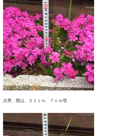
次男、懸は、２１ｃｍ、７ｃｍ増