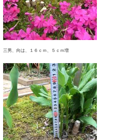
三男、向は、１６ｃｍ、５ｃｍ増