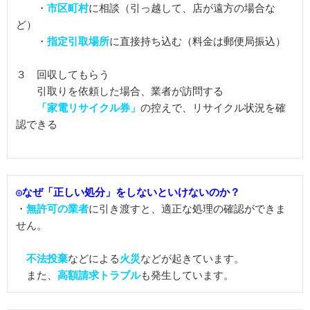
　　・
市区町村
に相談（引っ越して、店が遠方の場合な
ど）

　　・
指定引取場所
に直接持ち込む（料金は郵便局振込）

３　回収してもらう

　　引取りを依頼した場合、業者が訪問する

「家電リサイクル券」
の控えで、リサイクル状況を確
認できる

◎なぜ「正しい処分」をしないといけないのか？
・
無許可の業者
に引き渡すと、適正な処理の確認ができま
せん。

不法投棄
などによる
火災
などが起きています。

　また、
高額請求トラブル