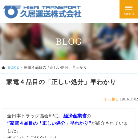
BLOG
HOME
>
家電４品目の「正しい処分」早わかり
家電４品目の「正しい処分」早わかり
引っ越し
|
2016.03.02
全日本トラック協会HPに、
経済産業省
”家電４品目の「正しい処分」早わかり”
が紹介されていま
した。
