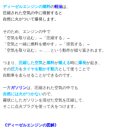
ディーゼルエンジンの燃料
の
軽油
は、
圧縮された空気の中に噴射すると
自然に火がついて爆発します。
そのため、エンジンの中で
「空気を取り込む」→「圧縮する」→
「空気と一緒に燃料を燃やす」→「排気する」→
「空気を取り込む」→……という動作が繰り返されます。
つまり、
圧縮した空気
と
燃料
が
燃える
時に
爆発
が起き、
その
圧力
を
タイヤを動かす動力
として使うことで
自動車を走らせることができるのです。
一方
ガソリン
は、圧縮された空気の中でも
自然には火がつかない
ので、
霧状にしたガソリンを混ぜた空気を圧縮して、
そこに点火プラグを使って火をつけます。
《ディーゼルエンジンの図解》