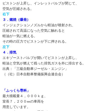
ピストンが上昇し、インレットバルブが閉じて、
空気が圧縮される。
右下
３．燃焼（爆発）
インジェクションノズルから軽油が噴射され、
圧縮されて高温になった空気に触れると
軽油が一気に燃える。
その時の圧力でピストンが下に押される。
左下
４．排気
エキゾーストバルブが開いてピストンが上昇し、
軽油と空気が燃えて残った排気ガスを外に排出する。
出典：「三級自動車ジーゼル・エンジン」
（（社）日本自動車整備振興会連合会）
「ふっくら専科」
最大積載量４，０００ｋｇ、
室長７，２００㎜の車両を
用意しています。