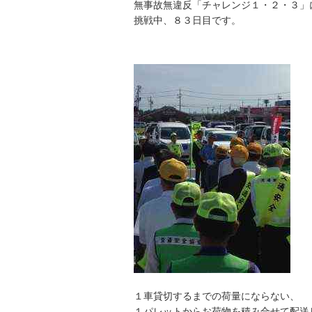
無事故無違反「チャレンジ１・２・３」
挑戦中、８３日目です。
１車貸切するまでの荷量にならない、
１パレットからお荷物を積み合せて配送