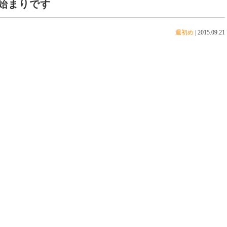
始まりです
週初め
|
2015.09.21