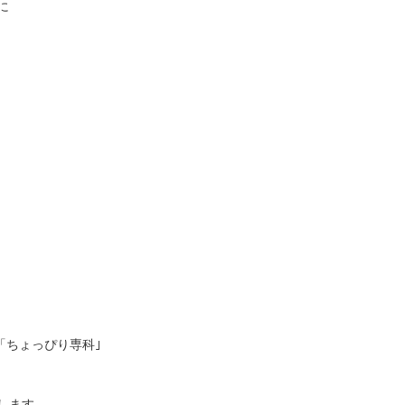
に
「ちょっぴり専科｣
します。