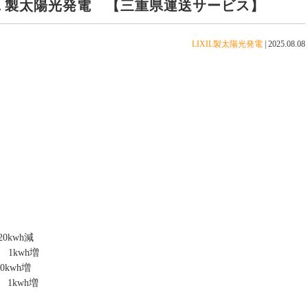
ＩＬ製太陽光発電 【三重県運送サービス】
LIXIL製太陽光発電
|
2025.08.08
wh減
1
kwh増
wh増
h
1
kwh増