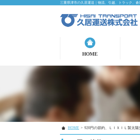
三重県津市の久居運送｜物流、引越、トラック、倉
HOME
HOME
>
920円の節約、ＬＩＸＩＬ製太