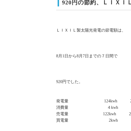
920円の節約、ＬＩＸ
ＬＩＸＩＬ製太陽光発電の節電額は、
8月1日から8月7日まで
の７日間で
920円でした。
発電量 124kwh 20k
消費量 ４kwh 
売電量 122kwh 20k
買電量 2kw