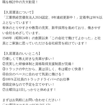
職を検討中の方大歓迎！
【久居運送について】
「三重県経営優良法人2024認定、8年連続更新中！」定着率は90％以
上となっています！
有休のとりやすさや教育の充実、新卒採用を進めており、働きやす
い会社をめざしています。
1949年（昭和24年）の創業以来「この会社で働けてよかった」と社
員とご家族に思っていただける会社経営を続けています！
【久居運送のいいところ】
①優しくて教え好きな先輩が多い！
②充実した研修体制と資格取得支援制度が完備！
③トラックの中だから、夏は涼しく、冬は暖かく快適！
④自分のペースに合わせて気楽に働ける！
⑤100％正社員のトラックドライバーのお仕事
⑥固定休なので予定を立てやすい！
⑦土曜日は1日しっかりと休めます！
まずはお気軽にお問い合わせください！