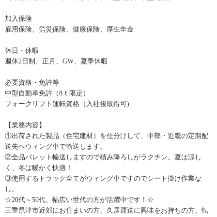
加入保険
雇用保険、労災保険、健康保険、厚生年金
休日・休暇
週休2日制、正月、GW、夏季休暇
必要資格・免許等
中型自動車免許（8ｔ限定）
フォークリフト運転資格（入社後取得可)
【業務内容】
①出荷された製品（住宅建材）を仕分けして、中部・近畿の定期配
送先へウィング車で輸送します。
②全品パレット輸送しますので積み降ろしがラクチン。夏は涼し
く、冬は暖かく快適！
③使用するトラック全てがウィング車ですのでシート掛け作業な
し。
☆20代～50代、幅広い世代の方が活躍中です！☆
三重県津市近郊にお住まいの方、久居運送に興味をお持ちの方、転