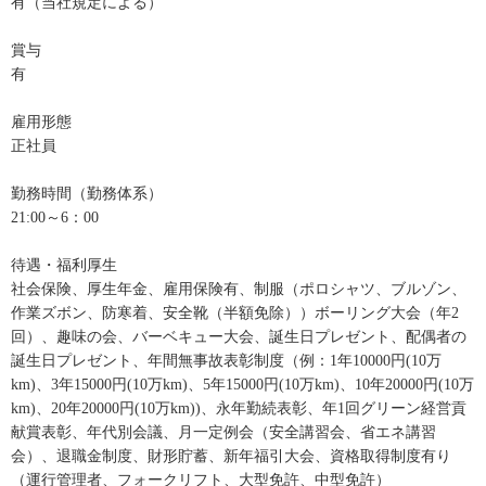
有（当社規定による）
賞与
有
雇用形態
正社員
勤務時間（勤務体系）
21:00～6：00
待遇・福利厚生
社会保険、厚生年金、雇用保険有、制服（ポロシャツ、ブルゾン、
作業ズボン、防寒着、安全靴（半額免除））ボーリング大会（年2
回）、趣味の会、バーベキュー大会、誕生日プレゼント、配偶者の
誕生日プレゼント、年間無事故表彰制度（例：1年10000円(10万
km)、3年15000円(10万km)、5年15000円(10万km)、10年20000円(10万
km)、20年20000円(10万km))、永年勤続表彰、年1回グリーン経営貢
献賞表彰、年代別会議、月一定例会（安全講習会、省エネ講習
会）、退職金制度、財形貯蓄、新年福引大会、資格取得制度有り
（運行管理者、フォークリフト、大型免許、中型免許）