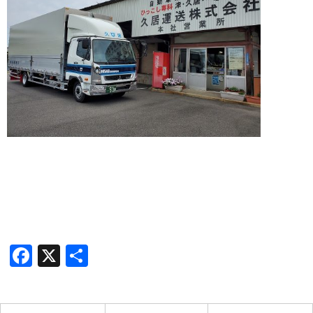
Facebook
X
共
有