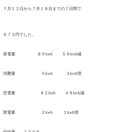
７月１２日から７月１８日までの７日間で
６７３円でした。
発電量 ８５kwh ５９kwh減
消費量 ５kwh ３kwh増
売電量 ８２kwh ４８kwh減
買電量 ２kwh １kwh増
自給率 １００％