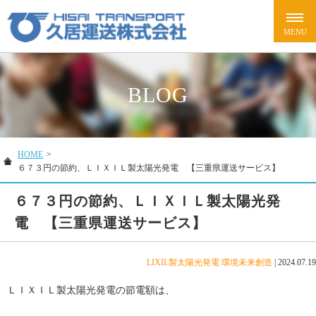
BLOG
HOME
>
６７３円の節約、ＬＩＸＩＬ製太陽光発電 【三重県運送サービス】
６７３円の節約、ＬＩＸＩＬ製太陽光発
電 【三重県運送サービス】
LIXIL製太陽光発電
環境未来創造
|
2024.07.19
ＬＩＸＩＬ製太陽光発電の節電額は、