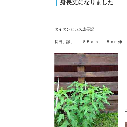
身長丈になりました
タイタンビカス成長記
長男、誠、 ８５ｃｍ、 ５ｃｍ伸