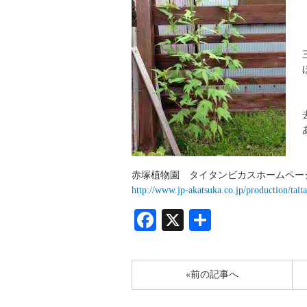
赤塚植物園 タイタンビカスホームペー
http://www.jp-akatsuka.co.jp/production/tait
Facebook
X
共
有
«前の記事へ