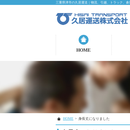
三重県津市の久居運送｜物流、引越、トラック、倉
HOME
HOME
>
身長丈になりました