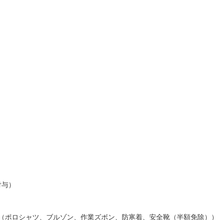
付与）
（ポロシャツ、ブルゾン、作業ズボン、防寒着、安全靴（半額免除））