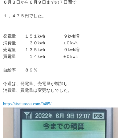
６月３日から６月９日までの７日間で
１，４７５円でした。
発電量 １５１kwh ９kwh増
消費量 ３０kwh ±０kwh
売電量 １３５kwh ９kwh増
買電量 １４kwh ±０kwh
自給率 ８９％
今週は、発電量、売電量が増加し、
消費量、買電量は変更なしでした。
http://hisaiunsou.com/9485/