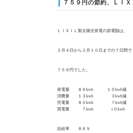
７５９円の節約、ＬＩＸ
ＬＩＸＩＬ製太陽光発電の節電額は、
２月４日から２月１０日までの７日間で
７５９円でした。
発電量 ８６kwh １０kwh減
消費量 １３kwh ３kwh減
売電量 ８０kwh ７kwh減
買電量 ７kwh ±０kwh
自給率 ８６％