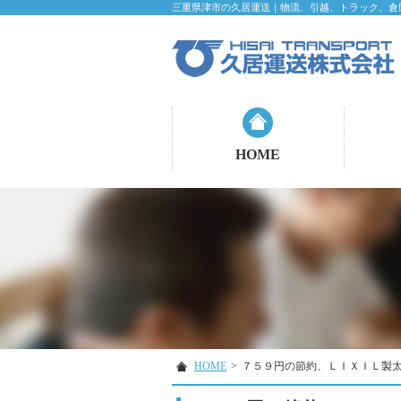
三重県津市の久居運送｜物流、引越、トラック、倉
HOME
HOME
>
７５９円の節約、ＬＩＸＩＬ製