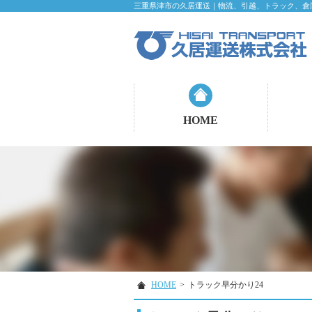
三重県津市の久居運送｜物流、引越、トラック、倉
HOME
HOME
>
トラック早分かり24