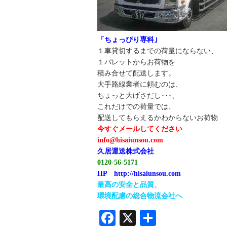
「ちょっぴり専科｣
１車貸切するまでの荷量にならない、
１パレットからお荷物を
積み合せて配送します。
大手路線業者に頼むのは、
ちょっと大げさだし･･･、
これだけでの荷量では、
配送してもらえるかわからないお荷物
今すぐメールしてください
info@hisaiunsou.com
久居運送株式会社
0120-56-5171
HP http://hisaiunsou.com
最高の安全と品質、
環境配慮の総合物流会社へ
Facebook
X
共