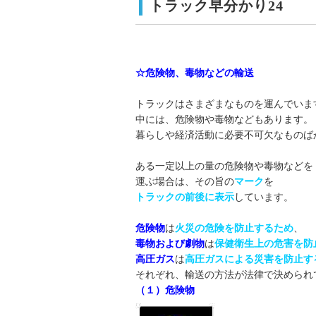
トラック早分かり24
☆危険物、毒物などの輸送
トラックはさまざまなものを運んでいま
中には、危険物や毒物などもあります。
暮らしや経済活動に必要不可欠なものば
ある一定以上の量の危険物や毒物などを
運ぶ場合は、その旨の
マーク
を
トラックの前後に表示
しています。
危険物
は
火災の危険を防止するため
、
毒物および劇物
は
保健衛生上の危害を防
高圧ガス
は
高圧ガスによる災害を防止す
それぞれ、輸送の方法が法律で決められ
（１）危険物