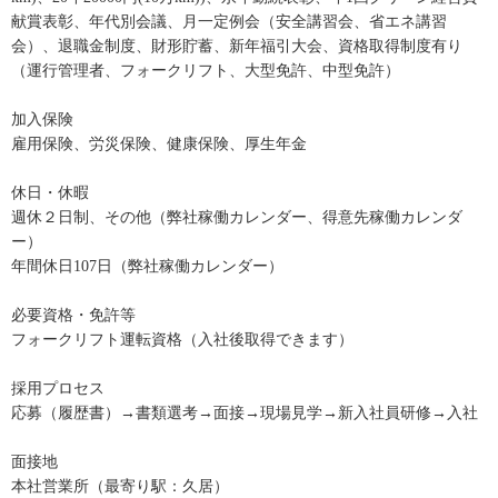
献賞表彰、年代別会議、月一定例会（安全講習会、省エネ講習
会）、退職金制度、財形貯蓄、新年福引大会、資格取得制度有り
（運行管理者、フォークリフト、大型免許、中型免許）
加入保険
雇用保険、労災保険、健康保険、厚生年金
休日・休暇
週休２日制、その他（弊社稼働カレンダー、得意先稼働カレンダ
ー）
年間休日107日（弊社稼働カレンダー）
必要資格・免許等
フォークリフト運転資格（入社後取得できます）
採用プロセス
応募（履歴書）→書類選考→面接→現場見学→新入社員研修→入社
面接地
本社営業所（最寄り駅：久居）