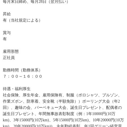
毎月末日締め、毎月28日（翌月払い）
昇給
有（当社規定による）
賞与
有
雇用形態
正社員
勤務時間（勤務体系）
７：００～１６：００
待遇・福利厚生
社会保険、厚生年金、雇用保険有、制服（ポロシャツ、ブルゾン、
作業ズボン、防寒着、安全靴（半額免除））ボーリング大会（年2
回）、趣味の会、バーベキュー大会、誕生日プレゼント、配偶者の
誕生日プレゼント、年間無事故表彰制度（例：1年10000円(10万
km)、3年15000円(10万km)、5年15000円(10万km)、10年20000円(10万
km)、20年20000円(10万km))、永年勤続表彰、年1回グリーン経営貢