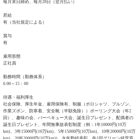
毎月末日締め、毎月28日（翌月払い）
昇給
有（当社規定による）
賞与
有
雇用形態
正社員
勤務時間（勤務体系）
6:00～15：00
待遇・福利厚生
社会保険、厚生年金、雇用保険有、制服（ポロシャツ、ブルゾン、
作業ズボン、防寒着、安全靴（半額免除））ボーリング大会（年2
回）、趣味の会、バーベキュー大会、誕生日プレゼント、配偶者の
誕生日プレゼント、年間無事故表彰制度（例：1年10000円(10万
km)、3年15000円(10万km)、5年15000円(10万km)、10年20000円(10万
km)、20年20000円(10万km))、永年勤続表彰、年1回グリーン経営貢