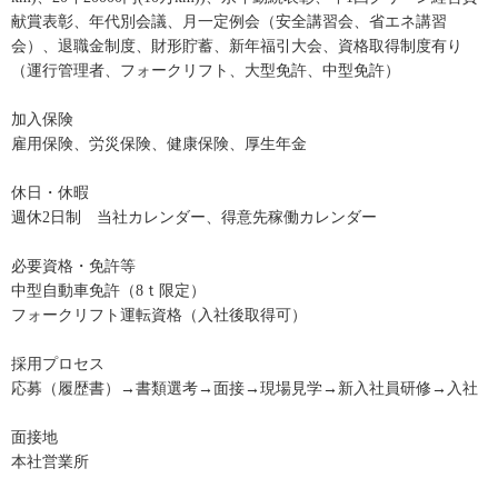
献賞表彰、年代別会議、月一定例会（安全講習会、省エネ講習
会）、退職金制度、財形貯蓄、新年福引大会、資格取得制度有り
（運行管理者、フォークリフト、大型免許、中型免許）
加入保険
雇用保険、労災保険、健康保険、厚生年金
休日・休暇
週休2日制 当社カレンダー、得意先稼働カレンダー
必要資格・免許等
中型自動車免許（8ｔ限定）
フォークリフト運転資格（入社後取得可）
採用プロセス
応募（履歴書）→書類選考→面接→現場見学→新入社員研修→入社
面接地
本社営業所