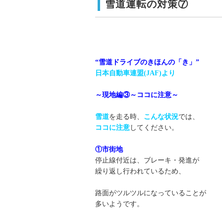
雪道運転の対策⑦
“雪道ドライブのきほんの「き」”
日本自動車連盟(JAF)より
～現地編③～ココに注意～
雪道
を走る時、
こんな状況
では、
ココに注意
してください。
①市街地
停止線付近は、ブレーキ・発進が
繰り返し行われているため、
路面がツルツルになっていることが
多いようです。