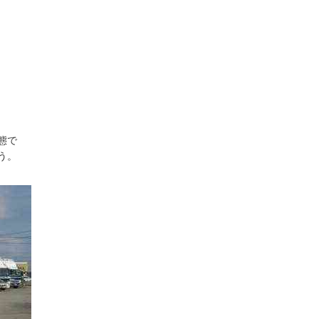
態で
う。