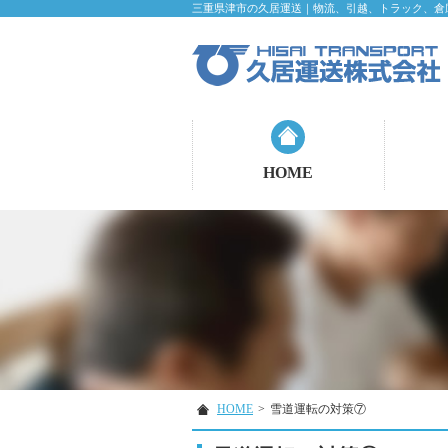
三重県津市の久居運送｜物流、引越、トラック、倉
HOME
HOME
>
雪道運転の対策⑦